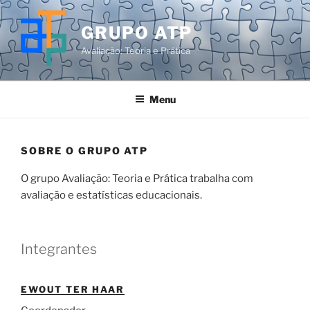
Pular
para
GRUPO ATP
o
Avaliação: Teoria e Prática
conteúdo
Menu
SOBRE O GRUPO ATP
O grupo Avaliação: Teoria e Prática trabalha com
avaliação e estatísticas educacionais.
Integrantes
EWOUT TER HAAR