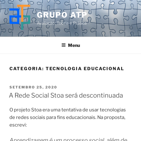
Pular
para
GRUPO ATP
o
Avaliação: Teoria e Prática
conteúdo
Menu
CATEGORIA:
TECNOLOGIA EDUCACIONAL
PUBLICADO
SETEMBRO 25, 2020
EM
A Rede Social Stoa será descontinuada
O projeto Stoa era uma tentativa de usar tecnologias
de redes sociais para fins educacionais. Na proposta,
escrevi:
Aprendizagem é um processo social, além de