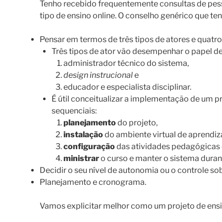
Tenho recebido frequentemente consultas de pe
tipo de ensino online. O conselho genérico que te
Pensar em termos de três tipos de atores e quatro
Três tipos de ator vão desempenhar o papel de
administrador técnico do sistema,
design instrucional
e
educador e especialista disciplinar.
É útil conceitualizar a implementação de um pr
sequenciais:
planejamento
do projeto,
instalação
do ambiente virtual de aprendi
configuração
das atividades pedagógicas e
ministrar
o curso e manter o sistema duran
Decidir o seu nível de autonomia ou o controle so
Planejamento e cronograma.
Vamos explicitar melhor como um projeto de ensin