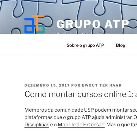
Pular
para
o
GRUPO ATP
conteúdo
Avaliação: Teoria e Prática
Sobre o grupo ATP
Blog
PUBLICADO
DEZEMBRO 15, 2017
POR
EWOUT TER HAAR
EM
Como montar cursos online 1: a
Membros da comunidade USP podem montar seus c
plataformas que o grupo ATP ajuda administrar. O
Disciplinas
e o
Moodle de Extensão
. Mas o que fa