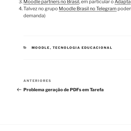
Moodle partners no Brasil
, em particular o
Adapta
Talvez no grupo
Moodle Brasil no Telegram
podem 
demanda)
CATEGORIAS
MOODLE
,
TECNOLOGIA EDUCACIONAL
Navegação
Post
ANTERIORES
de
anterior
Problema geração de PDFs em Tarefa
Post