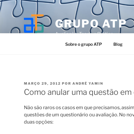
Pular
para
o
GRUPO ATP
conteúdo
Avaliação: Teoria e Prática
Sobre o grupo ATP
Blog
PUBLICADO
MARÇO 29, 2012
POR
ANDRÉ YAMIN
EM
Como anular uma questão em 
Não são raros os casos em que precisamos, assim
questões de um questionário ou avaliação. No no
duas opções: