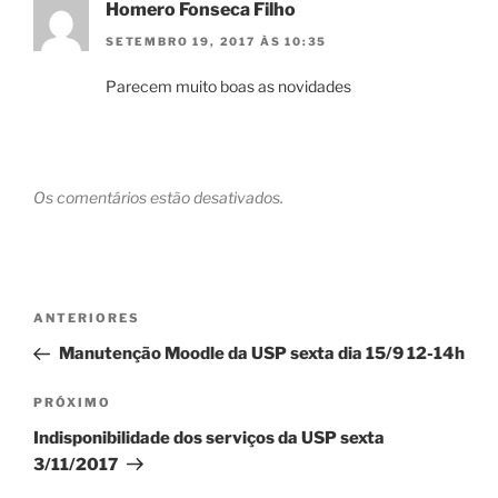
Homero Fonseca Filho
SETEMBRO 19, 2017 ÀS 10:35
Parecem muito boas as novidades
Os comentários estão desativados.
Navegação
Post
ANTERIORES
de
anterior
Manutenção Moodle da USP sexta dia 15/9 12-14h
Post
Próximo
PRÓXIMO
post
Indisponibilidade dos serviços da USP sexta
3/11/2017