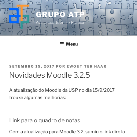
Pular
para
GRUPO ATP
o
Avaliação: Teoria e Prática
conteúdo
Menu
PUBLICADO
SETEMBRO 15, 2017
POR
EWOUT TER HAAR
EM
Novidades Moodle 3.2.5
A atualização do Moodle da USP no dia 15/9/2017
trouxe algumas melhorias:
Link para o quadro de notas
Com a atualização para Moodle 3.2, sumiu o link direto