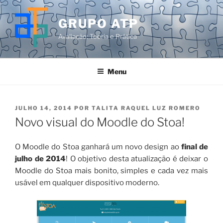
Pular
para
GRUPO ATP
o
Avaliação: Teoria e Prática
conteúdo
Menu
PUBLICADO
JULHO 14, 2014
POR
TALITA RAQUEL LUZ ROMERO
EM
Novo visual do Moodle do Stoa!
O Moodle do Stoa ganhará um novo design ao
final de
julho de 2014
! O objetivo desta atualização é deixar o
Moodle do Stoa mais bonito, simples e cada vez mais
usável em qualquer dispositivo moderno.