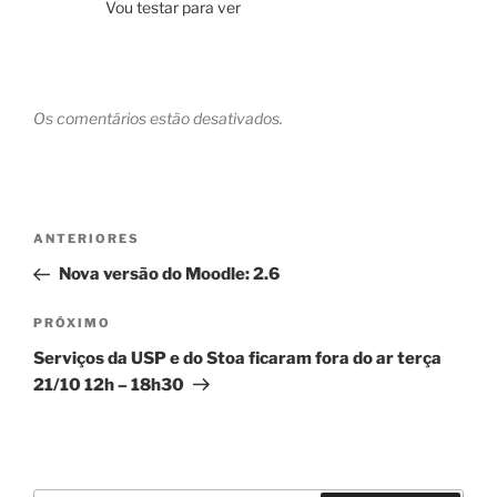
Vou testar para ver
Os comentários estão desativados.
Navegação
Post
ANTERIORES
de
anterior
Nova versão do Moodle: 2.6
Post
Próximo
PRÓXIMO
post
Serviços da USP e do Stoa ficaram fora do ar terça
21/10 12h – 18h30