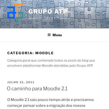
Pular
para
GRUPO ATP
o
Avaliação: Teoria e Prática
conteúdo
Menu
CATEGORIA:
MOODLE
Categoria geral que contempla todos os posts do blog que
envolvem plataformas Moodle atendidas pelo Grupo ATP.
PUBLICADO
JULHO 21, 2011
EM
O caminho para Moodle 2.1
O Moodle 2.1 saiu pouco tempo atrás e precisamos
começar pensar sobre a migração dos nossos